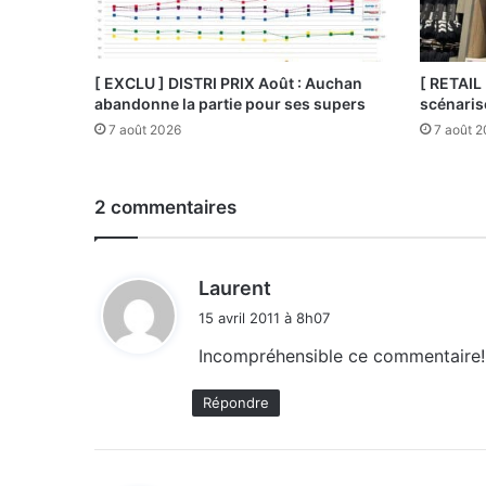
[ EXCLU ] DISTRI PRIX Août : Auchan
[ RETAIL
abandonne la partie pour ses supers
scénaris
7 août 2026
7 août 
2 commentaires
d
Laurent
i
15 avril 2011 à 8h07
t
Incompréhensible ce commentaire!
:
Répondre