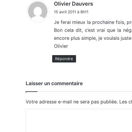
d
Olivier Dauvers
i
15 avril 2011 à 8h11
t
Je ferai mieux la prochaine fois, p
Bon cela dit, c’est vrai que la né
:
encore plus simple, je voulais just
Olivier
Répondre
Laisser un commentaire
Votre adresse e-mail ne sera pas publiée.
Les c
C
o
m