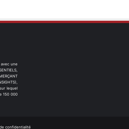
l avec une
ENTIELS,
OMMERÇANT
NSIGHTS),
ur lequel
de 150 000
de confidentialité