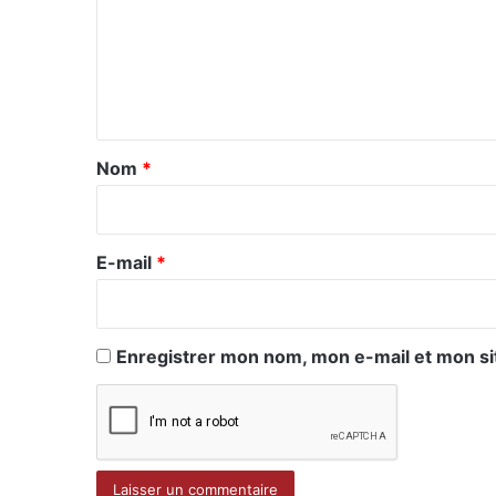
m
e
n
t
a
Nom
*
i
r
e
E-mail
*
*
Enregistrer mon nom, mon e-mail et mon si