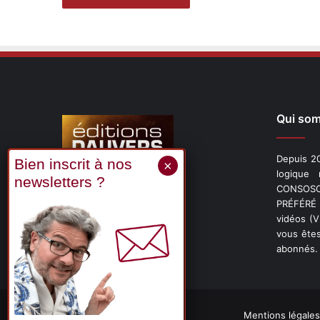
Qui so
Depuis 20
logique
CONSOSCO
Suivez-nous
PRÉFÉRÉ 
vidéos (
vous êtes
abonnés.
X
Linkedin
YouTube
Mentions légales