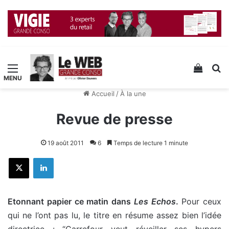
Menu
Voir v
R
Accueil
/
À la une
Revue de presse
19 août 2011
6
Temps de lecture 1 minute
X
Linkedin
Etonnant papier ce matin dans
Les Echos
.
Pour ceux
qui ne l’ont pas lu, le titre en résume assez bien l’idée