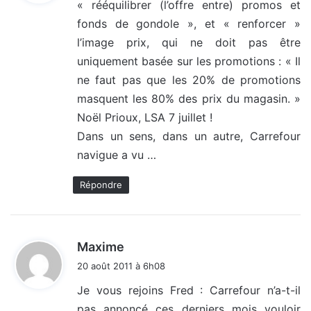
« rééquilibrer (l’offre entre) promos et
fonds de gondole », et « renforcer »
:
l’image prix, qui ne doit pas être
uniquement basée sur les promotions : « Il
ne faut pas que les 20% de promotions
masquent les 80% des prix du magasin. »
Noël Prioux, LSA 7 juillet !
Dans un sens, dans un autre, Carrefour
navigue a vu …
Répondre
d
Maxime
i
20 août 2011 à 6h08
t
Je vous rejoins Fred : Carrefour n’a-t-il
pas annoncé ces derniers mois vouloir
: