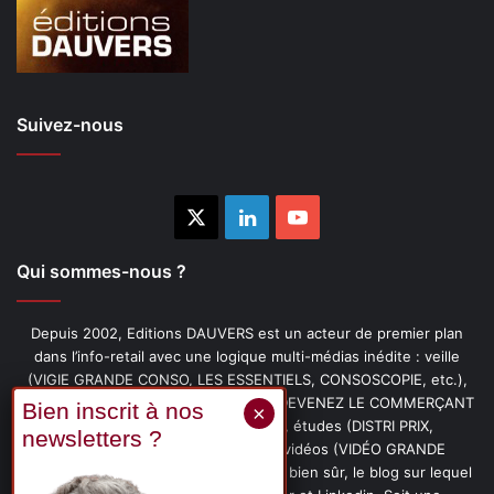
Suivez-nous
X
Linkedin
YouTube
Qui sommes-nous ?
Depuis 2002, Editions DAUVERS est un acteur de premier plan
dans l’info-retail avec une logique multi-médias inédite : veille
(VIGIE GRANDE CONSO, LES ESSENTIELS, CONSOSCOPIE, etc.),
livres (PENSER-CLIENT, IMAGE-PRIX, DEVENEZ LE COMMERÇANT
PRÉFÉRÉ DE VOS CLIENTS, etc.), études (DISTRI PRIX,
PROMOFLASH, DRIVE INSIGHTS), vidéos (VIDÉO GRANDE
CONSO), podcasts (CAFÉ CONSO) et, bien sûr, le blog sur lequel