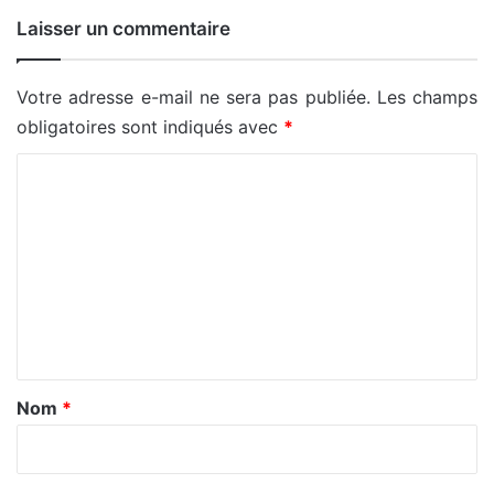
Laisser un commentaire
Votre adresse e-mail ne sera pas publiée.
Les champs
obligatoires sont indiqués avec
*
C
o
m
m
e
n
t
a
Nom
*
i
r