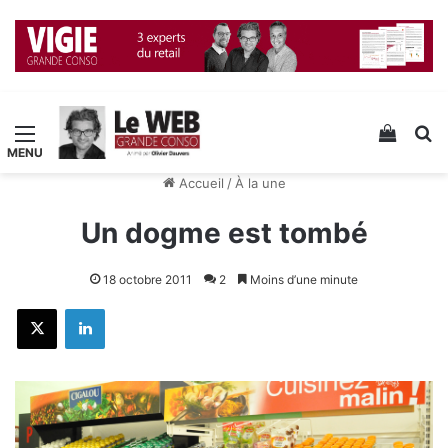
Menu
Voir v
R
Accueil
/
À la une
Un dogme est tombé
18 octobre 2011
2
Moins d’une minute
X
Linkedin