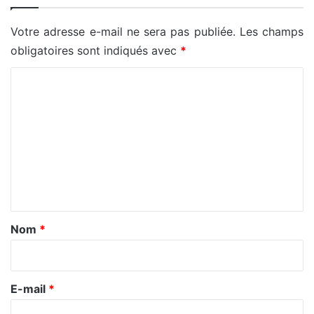
Votre adresse e-mail ne sera pas publiée.
Les champs
obligatoires sont indiqués avec
*
C
o
m
m
e
n
t
a
Nom
*
i
r
e
E-mail
*
*