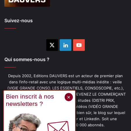
Suivez-nous
X
Linkedin
YouTube
Qui sommes-nous ?
Depuis 2002, Editions DAUVERS est un acteur de premier plan
dans l’info-retail avec une logique multi-médias inédite : veille
(VIGIE GRANDE CONSO, LES ESSENTIELS, CONSOSCOPIE, etc.),
livres (PENSER-CLIENT, IMAGE-PRIX, DEVENEZ LE COMMERÇANT
PRÉFÉRÉ DE VOS CLIENTS, etc.), études (DISTRI PRIX,
PROMOFLASH, DRIVE INSIGHTS), vidéos (VIDÉO GRANDE
CONSO), podcasts (CAFÉ CONSO) et, bien sûr, le blog sur lequel
vous êtes, ainsi que les fils Twitter et Linkedin. Soit une
communauté de plus de 150 000 abonnés.