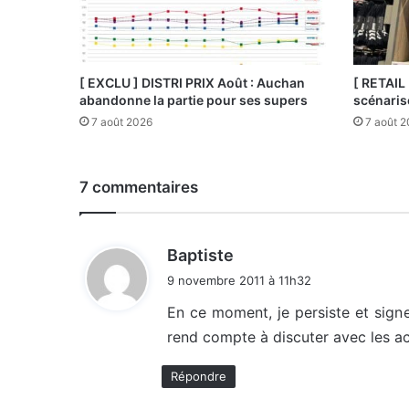
[ EXCLU ] DISTRI PRIX Août : Auchan
[ RETAIL
abandonne la partie pour ses supers
scénaris
7 août 2026
7 août 
7 commentaires
d
Baptiste
i
9 novembre 2011 à 11h32
t
En ce moment, je persiste et signe
rend compte à discuter avec les acha
:
Répondre