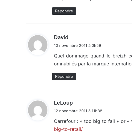
:
Répondre
d
David
i
10 novembre 2011 à 0h59
t
Quel dommage quand le breizh col
omnubilés par la marque internatio
:
Répondre
d
LeLoup
i
12 novembre 2011 à 11h38
t
Carrefour : « too big to fail » or « 
big-to-retail/
: