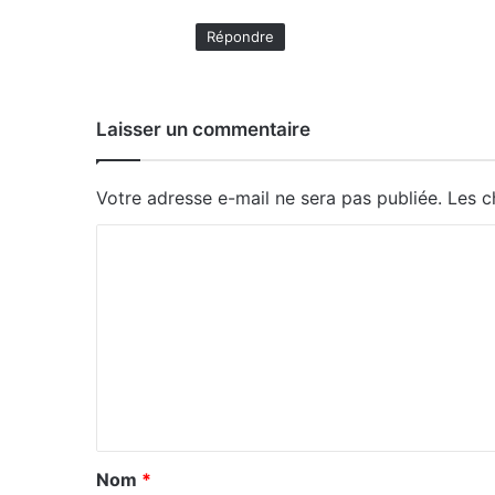
Répondre
Laisser un commentaire
Votre adresse e-mail ne sera pas publiée.
Les c
C
o
m
m
e
n
t
a
Nom
*