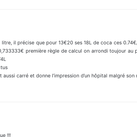
u litre, il précise que pour 13€20 ses 18L de coca ces 0.74
0,733333€ première règle de calcul on arrondi toujour au pr
74L
ctus
st aussi carré et donne l’impression d’un hôpital malgré so
ue !!!