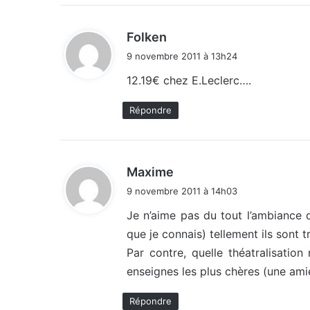
d
Folken
i
9 novembre 2011 à 13h24
t
12.19€ chez E.Leclerc….
:
Répondre
d
Maxime
i
9 novembre 2011 à 14h03
t
Je n’aime pas du tout l’ambiance 
que je connais) tellement ils sont tr
:
Par contre, quelle théatralisation
enseignes les plus chères (une amie
Répondre