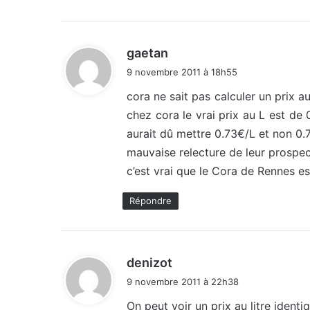
d
gaetan
i
9 novembre 2011 à 18h55
t
cora ne sait pas calculer un prix a
chez cora le vrai prix au L est de 
:
aurait dû mettre 0.73€/L et non 0.
mauvaise relecture de leur prospe
c’est vrai que le Cora de Rennes e
Répondre
d
denizot
i
9 novembre 2011 à 22h38
t
On peut voir un prix au litre identiq