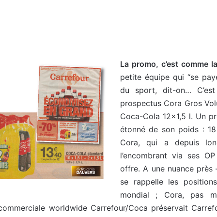
La promo, c’est comme l
petite équipe qui “se paye
du sport, dit-on… C’est
prospectus Cora Gros Volu
Coca-Cola 12×1,5 l. Un pro
étonné de son poids : 18
Cora, qui a depuis lon
l’encombrant via ses O
offre. A une nuance près 
se rappelle les positio
mondial ; Cora, pas m
 commerciale worldwide Carrefour/Coca préservait Carrefo