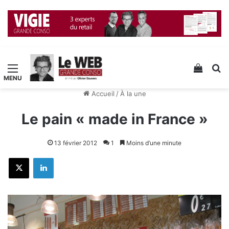
Menu
Voir v
R
Accueil
/
À la une
Le pain « made in France »
13 février 2012
1
Moins d’une minute
X
Linkedin