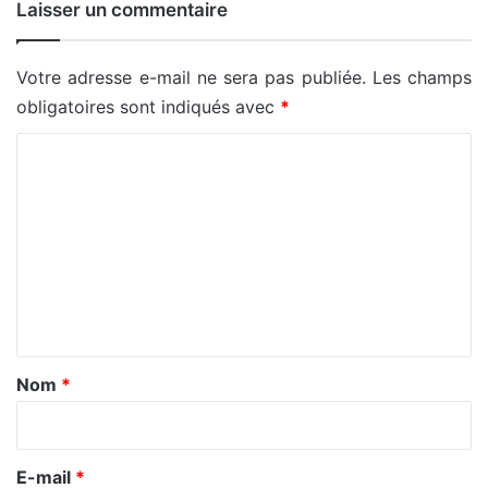
Laisser un commentaire
Votre adresse e-mail ne sera pas publiée.
Les champs
obligatoires sont indiqués avec
*
C
o
m
m
e
n
t
a
Nom
*
i
r
e
E-mail
*