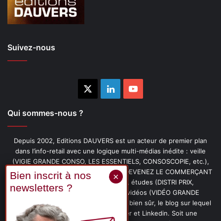
Suivez-nous
X
Linkedin
YouTube
Qui sommes-nous ?
Depuis 2002, Editions DAUVERS est un acteur de premier plan
dans l’info-retail avec une logique multi-médias inédite : veille
(VIGIE GRANDE CONSO, LES ESSENTIELS, CONSOSCOPIE, etc.),
livres (PENSER-CLIENT, IMAGE-PRIX, DEVENEZ LE COMMERÇANT
PRÉFÉRÉ DE VOS CLIENTS, etc.), études (DISTRI PRIX,
PROMOFLASH, DRIVE INSIGHTS), vidéos (VIDÉO GRANDE
CONSO), podcasts (CAFÉ CONSO) et, bien sûr, le blog sur lequel
vous êtes, ainsi que les fils Twitter et Linkedin. Soit une