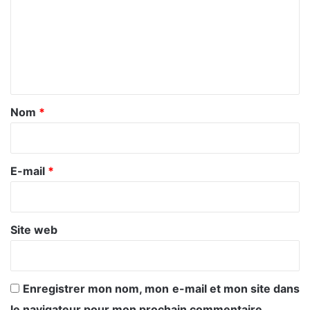
m
m
e
n
t
a
Nom
*
i
r
e
E-mail
*
*
Site web
Enregistrer mon nom, mon e-mail et mon site dans
le navigateur pour mon prochain commentaire.