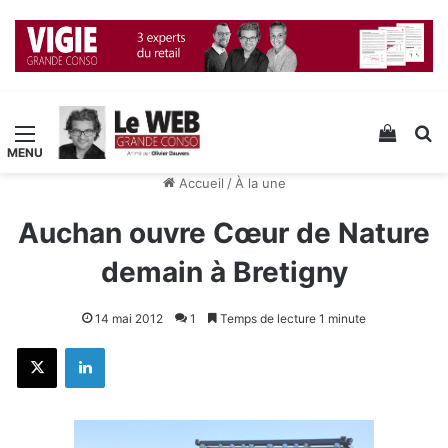
Menu
Voir v
R
Accueil
/
À la une
Auchan ouvre Cœur de Nature
demain à Bretigny
14 mai 2012
1
Temps de lecture 1 minute
X
Linkedin