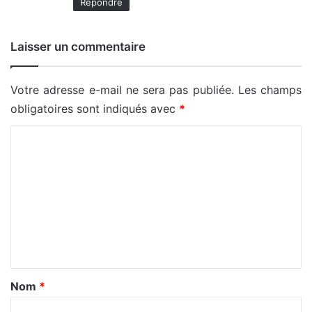
Répondre
Laisser un commentaire
Votre adresse e-mail ne sera pas publiée.
Les champs
obligatoires sont indiqués avec
*
C
o
m
m
e
n
t
a
Nom
*
i