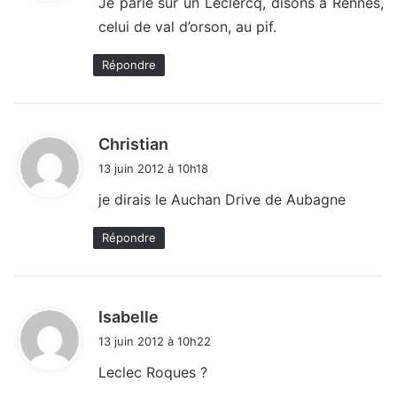
Je parie sur un Leclercq, disons à Rennes,
celui de val d’orson, au pif.
:
Répondre
d
Christian
i
13 juin 2012 à 10h18
t
je dirais le Auchan Drive de Aubagne
:
Répondre
d
Isabelle
i
13 juin 2012 à 10h22
t
Leclec Roques ?
: