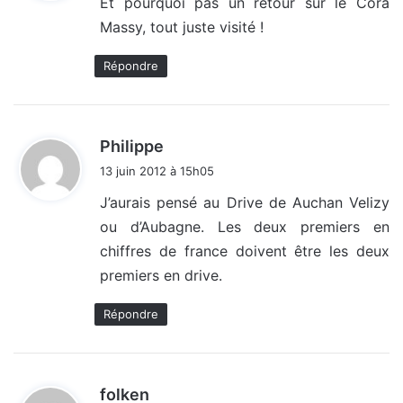
Et pourquoi pas un retour sur le Cora
Massy, tout juste visité !
:
Répondre
d
Philippe
i
13 juin 2012 à 15h05
t
J’aurais pensé au Drive de Auchan Velizy
ou d’Aubagne. Les deux premiers en
:
chiffres de france doivent être les deux
premiers en drive.
Répondre
d
folken