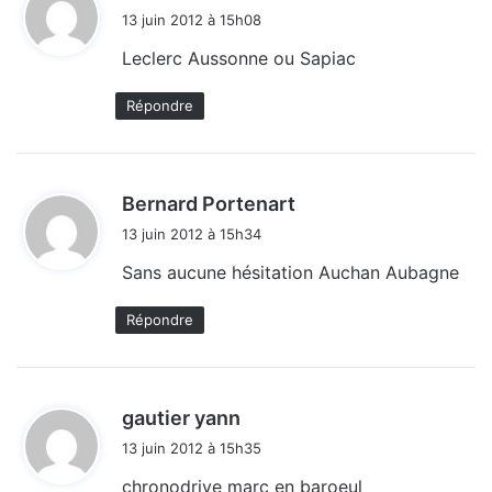
i
13 juin 2012 à 15h08
t
Leclerc Aussonne ou Sapiac
:
Répondre
d
Bernard Portenart
i
13 juin 2012 à 15h34
t
Sans aucune hésitation Auchan Aubagne
:
Répondre
d
gautier yann
i
13 juin 2012 à 15h35
t
chronodrive marc en baroeul