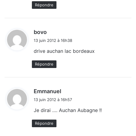
Répondre
d
bovo
i
13 juin 2012 à 16h38
t
drive auchan lac bordeaux
:
Répondre
d
Emmanuel
i
13 juin 2012 à 16h57
t
Je dirai …. Auchan Aubagne !!
:
Répondre