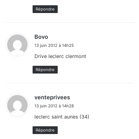
Répondre
d
Bovo
i
13 juin 2012 à 14h25
t
Drive leclerc clermont
:
Répondre
d
venteprivees
i
13 juin 2012 à 14h28
t
leclerc saint aunes (34)
:
Répondre