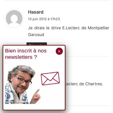
d
Hasard
i
13 juin 2012 à 17h23
t
Je dirais le drive E.Leclerc de Montpellier
Garosud
:
Répondre
d
Hasard
i
13 juin 2012 à 17h26
t
Ou alors le drive E.Leclerc de Chartres.
:
Répondre