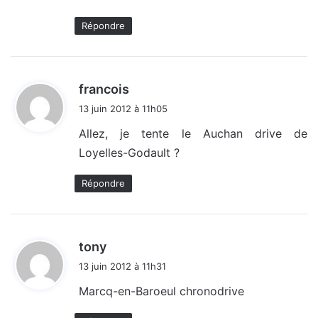
:
Répondre
d
francois
i
13 juin 2012 à 11h05
t
Allez, je tente le Auchan drive de
Loyelles-Godault ?
:
Répondre
d
tony
i
13 juin 2012 à 11h31
t
Marcq-en-Baroeul chronodrive
: