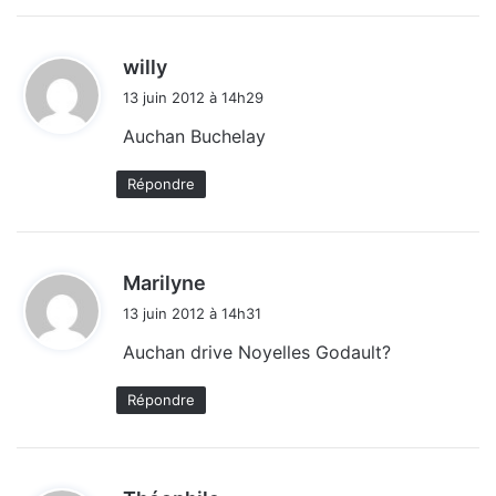
d
willy
i
13 juin 2012 à 14h29
t
Auchan Buchelay
:
Répondre
d
Marilyne
i
13 juin 2012 à 14h31
t
Auchan drive Noyelles Godault?
:
Répondre
d