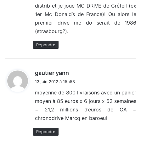
distrib et je joue MC DRIVE de Créteil (ex
:
1er Mc Donald’s de France)! Ou alors le
premier drive mc do serait de 1986
(strasbourg?).
Répondre
d
gautier yann
i
13 juin 2012 à 15h58
t
moyenne de 800 livraisons avec un panier
moyen à 85 euros x 6 jours x 52 semaines
:
= 21,2 millions d’euros de CA =
chronodrive Marcq en baroeul
Répondre