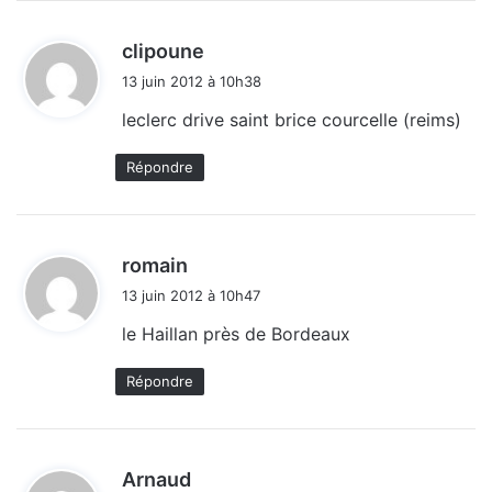
d
clipoune
i
13 juin 2012 à 10h38
t
leclerc drive saint brice courcelle (reims)
:
Répondre
d
romain
i
13 juin 2012 à 10h47
t
le Haillan près de Bordeaux
:
Répondre
d
Arnaud