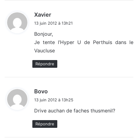
d
Xavier
i
13 juin 2012 à 13h21
t
Bonjour,
Je tente l’Hyper U de Perthuis dans le
:
Vaucluse
Répondre
d
Bovo
i
13 juin 2012 à 13h25
t
Drive auchan de faches thusmenil?
:
Répondre