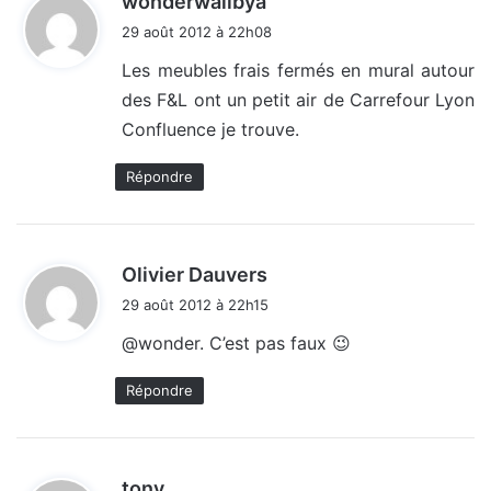
wonderwallbya
i
29 août 2012 à 22h08
t
Les meubles frais fermés en mural autour
des F&L ont un petit air de Carrefour Lyon
:
Confluence je trouve.
Répondre
d
Olivier Dauvers
i
29 août 2012 à 22h15
t
@wonder. C’est pas faux 😉
:
Répondre
d
tony