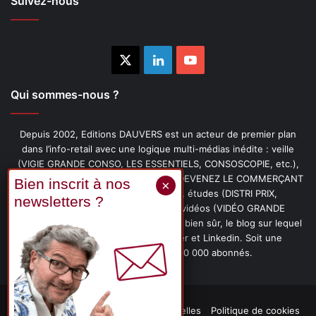
Suivez-nous
X
Linkedin
YouTube
Qui sommes-nous ?
Depuis 2002, Editions DAUVERS est un acteur de premier plan
dans l’info-retail avec une logique multi-médias inédite : veille
(VIGIE GRANDE CONSO, LES ESSENTIELS, CONSOSCOPIE, etc.),
livres (PENSER-CLIENT, IMAGE-PRIX, DEVENEZ LE COMMERÇANT
PRÉFÉRÉ DE VOS CLIENTS, etc.), études (DISTRI PRIX,
PROMOFLASH, DRIVE INSIGHTS), vidéos (VIDÉO GRANDE
CONSO), podcasts (CAFÉ CONSO) et, bien sûr, le blog sur lequel
vous êtes, ainsi que les fils Twitter et Linkedin. Soit une
communauté de plus de 150 000 abonnés.
Mentions légales
Données personnelles
Politique de cookies