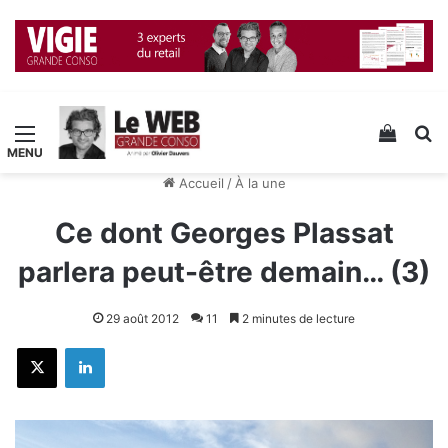
Menu
Voir v
R
Accueil
/
À la une
Ce dont Georges Plassat
parlera peut-être demain… (3)
29 août 2012
11
2 minutes de lecture
X
Linkedin