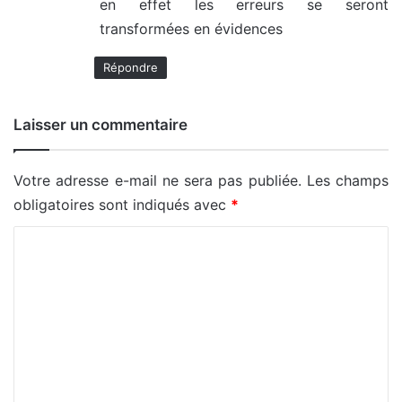
en effet les erreurs se seront
transformées en évidences
Répondre
Laisser un commentaire
Votre adresse e-mail ne sera pas publiée.
Les champs
obligatoires sont indiqués avec
*
C
o
m
m
e
n
t