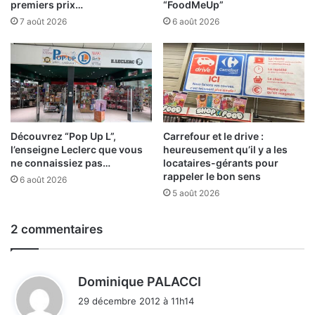
premiers prix…
“FoodMeUp”
7 août 2026
6 août 2026
Découvrez “Pop Up L”,
Carrefour et le drive :
l’enseigne Leclerc que vous
heureusement qu’il y a les
ne connaissiez pas…
locataires-gérants pour
rappeler le bon sens
6 août 2026
5 août 2026
2 commentaires
d
Dominique PALACCI
i
29 décembre 2012 à 11h14
t