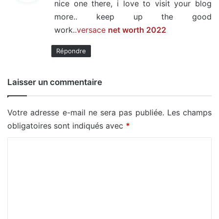
nice one there, i love to visit your blog
more.. keep up the good
:
work.
.versace
net worth 2022
Répondre
Laisser un commentaire
Votre adresse e-mail ne sera pas publiée.
Les champs
obligatoires sont indiqués avec
*
C
o
m
m
e
n