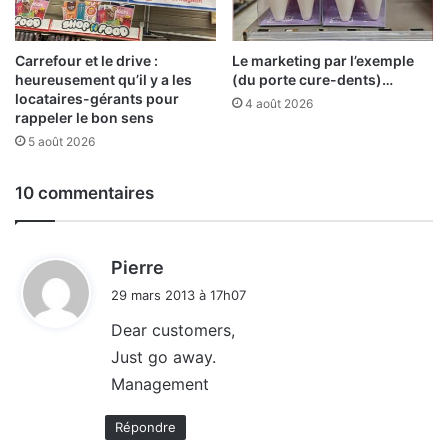
Carrefour et le drive :
Le marketing par l’exemple
heureusement qu’il y a les
(du porte cure-dents)…
locataires-gérants pour
4 août 2026
rappeler le bon sens
5 août 2026
10 commentaires
d
Pierre
i
29 mars 2013 à 17h07
t
Dear customers,
Just go away.
:
Management
Répondre