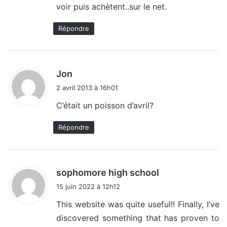
voir puis achètent..sur le net.
Répondre
d
Jon
i
2 avril 2013 à 16h01
t
C’était un poisson d’avril?
:
Répondre
d
sophomore high school
i
15 juin 2022 à 12h12
t
This website was quite useful!! Finally, I’ve
discovered something that has proven to
: