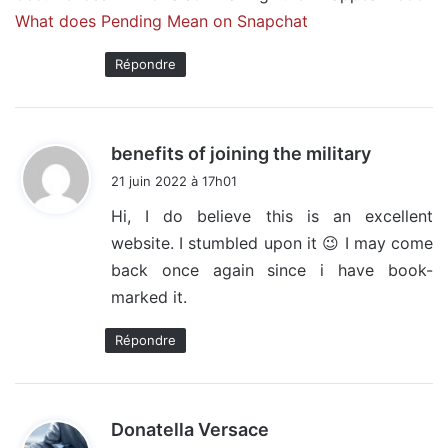
What does Pending Mean on Snapchat
Répondre
d
benefits of joining the military
i
21 juin 2022 à 17h01
t
Hi, I do believe this is an excellent
website. I stumbled upon it 😉 I may come
:
back once again since i have book-
marked it.
Répondre
d
Donatella Versace
i