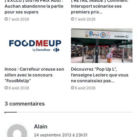
[ EXCLU ] DISTRI PRIX Août :
[ RETAIL INSIDE ] Comment
Auchan abandonne la partie
Intersport scénarise ses
pour ses supers
premiers prix…
7 août 2026
7 août 2026
Innos : Carrefour creuse son
Découvrez “Pop Up L”,
sillon avec le concours
l’enseigne Leclerc que vous
“FoodMeUp”
ne connaissiez pas…
6 août 2026
6 août 2026
3 commentaires
d
Alain
i
24 septembre 2013 à 23h31