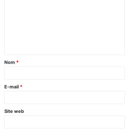
C
o
m
m
e
n
t
a
Nom
*
i
r
e
E-mail
*
*
Site web