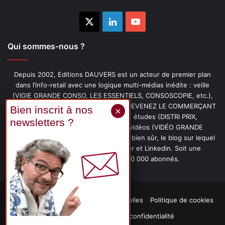
X
Linkedin
YouTube
Qui sommes-nous ?
Depuis 2002, Editions DAUVERS est un acteur de premier plan
dans l’info-retail avec une logique multi-médias inédite : veille
(VIGIE GRANDE CONSO, LES ESSENTIELS, CONSOSCOPIE, etc.),
livres (PENSER-CLIENT, IMAGE-PRIX, DEVENEZ LE COMMERÇANT
PRÉFÉRÉ DE VOS CLIENTS, etc.), études (DISTRI PRIX,
PROMOFLASH, DRIVE INSIGHTS), vidéos (VIDÉO GRANDE
CONSO), podcasts (CAFÉ CONSO) et, bien sûr, le blog sur lequel
vous êtes, ainsi que les fils Twitter et Linkedin. Soit une
communauté de plus de 150 000 abonnés.
Mentions légales
Données personnelles
Politique de cookies
Contact
Déclaration de confidentialité