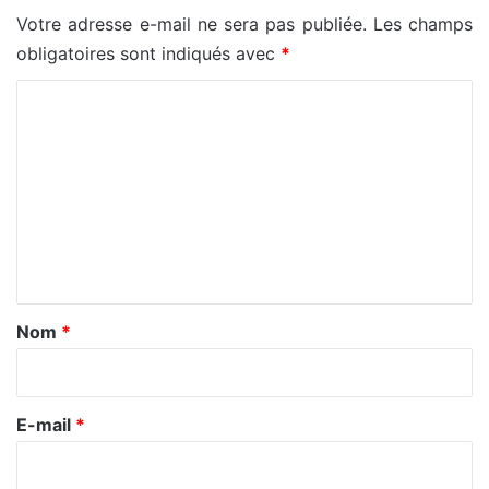
Votre adresse e-mail ne sera pas publiée.
Les champs
obligatoires sont indiqués avec
*
C
o
m
m
e
n
t
a
Nom
*
i
r
e
E-mail
*
*