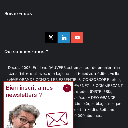
Suivez-nous
X
Linkedin
YouTube
Qui sommes-nous ?
Depuis 2002, Editions DAUVERS est un acteur de premier plan
dans l’info-retail avec une logique multi-médias inédite : veille
(VIGIE GRANDE CONSO, LES ESSENTIELS, CONSOSCOPIE, etc.),
livres (PENSER-CLIENT, IMAGE-PRIX, DEVENEZ LE COMMERÇANT
PRÉFÉRÉ DE VOS CLIENTS, etc.), études (DISTRI PRIX,
PROMOFLASH, DRIVE INSIGHTS), vidéos (VIDÉO GRANDE
CONSO), podcasts (CAFÉ CONSO) et, bien sûr, le blog sur lequel
vous êtes, ainsi que les fils Twitter et Linkedin. Soit une
communauté de plus de 150 000 abonnés.