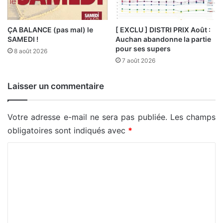
ÇA BALANCE (pas mal) le
[ EXCLU ] DISTRI PRIX Août :
SAMEDI !
Auchan abandonne la partie
pour ses supers
8 août 2026
7 août 2026
Laisser un commentaire
Votre adresse e-mail ne sera pas publiée.
Les champs
obligatoires sont indiqués avec
*
C
o
m
m
e