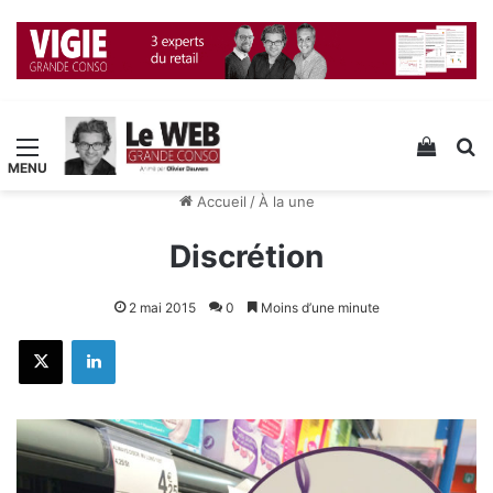
Menu
Voir v
R
Accueil
/
À la une
Discrétion
2 mai 2015
0
Moins d’une minute
X
Linkedin