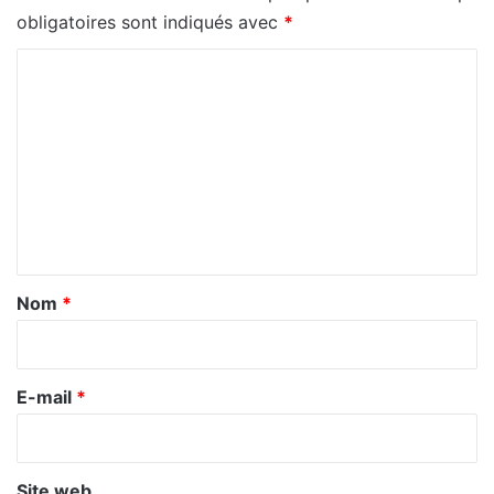
obligatoires sont indiqués avec
*
C
o
m
m
e
n
t
a
Nom
*
i
r
e
E-mail
*
*
Site web