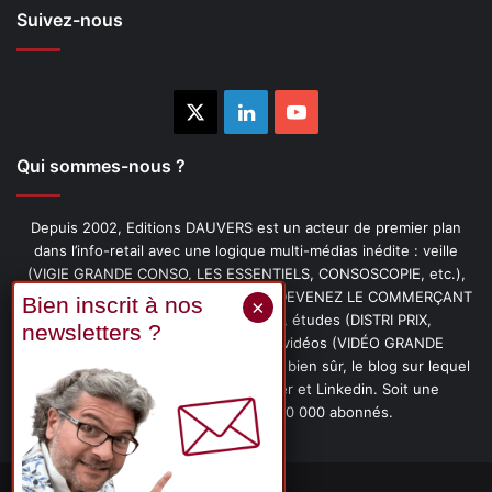
Suivez-nous
X
Linkedin
YouTube
Qui sommes-nous ?
Depuis 2002, Editions DAUVERS est un acteur de premier plan
dans l’info-retail avec une logique multi-médias inédite : veille
(VIGIE GRANDE CONSO, LES ESSENTIELS, CONSOSCOPIE, etc.),
livres (PENSER-CLIENT, IMAGE-PRIX, DEVENEZ LE COMMERÇANT
PRÉFÉRÉ DE VOS CLIENTS, etc.), études (DISTRI PRIX,
PROMOFLASH, DRIVE INSIGHTS), vidéos (VIDÉO GRANDE
CONSO), podcasts (CAFÉ CONSO) et, bien sûr, le blog sur lequel
vous êtes, ainsi que les fils Twitter et Linkedin. Soit une
communauté de plus de 150 000 abonnés.