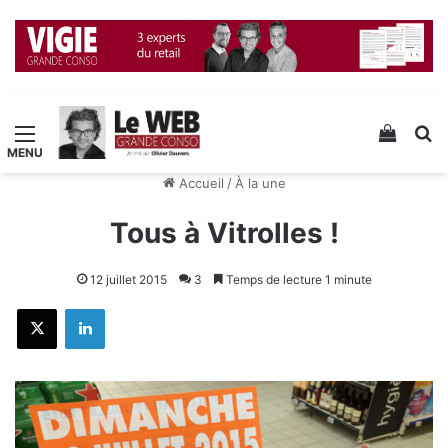
Menu
Voir v
R
Accueil
/
À la une
Tous à Vitrolles !
12 juillet 2015
3
Temps de lecture 1 minute
X
Linkedin