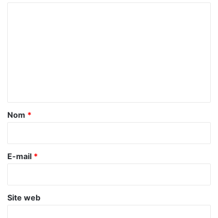
C
o
m
m
e
n
t
a
Nom
*
i
r
e
E-mail
*
*
Site web