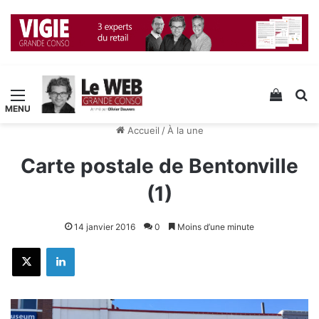
Menu
Voir v
R
Accueil
/
À la une
Carte postale de Bentonville
(1)
14 janvier 2016
0
Moins d’une minute
X
Linkedin