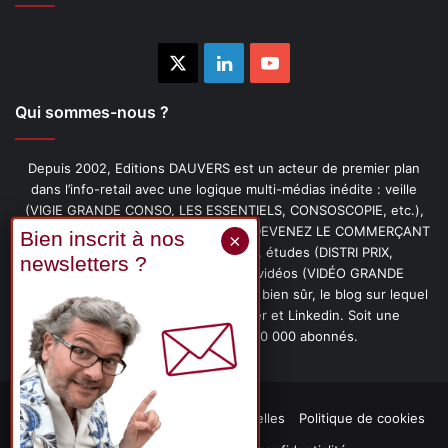
X
Linkedin
YouTube
Qui sommes-nous ?
Depuis 2002, Editions DAUVERS est un acteur de premier plan
dans l’info-retail avec une logique multi-médias inédite : veille
(VIGIE GRANDE CONSO, LES ESSENTIELS, CONSOSCOPIE, etc.),
livres (PENSER-CLIENT, IMAGE-PRIX, DEVENEZ LE COMMERÇANT
PRÉFÉRÉ DE VOS CLIENTS, etc.), études (DISTRI PRIX,
PROMOFLASH, DRIVE INSIGHTS), vidéos (VIDÉO GRANDE
CONSO), podcasts (CAFÉ CONSO) et, bien sûr, le blog sur lequel
vous êtes, ainsi que les fils Twitter et Linkedin. Soit une
communauté de plus de 150 000 abonnés.
Mentions légales
Données personnelles
Politique de cookies