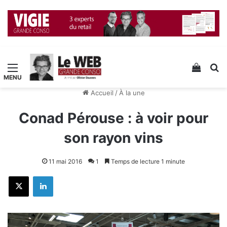
Menu
Voir v
R
Accueil
/
À la une
Conad Pérouse : à voir pour
son rayon vins
11 mai 2016
1
Temps de lecture 1 minute
X
Linkedin