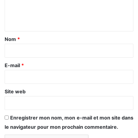
m
e
n
t
a
Nom
*
i
r
e
E-mail
*
*
Site web
Enregistrer mon nom, mon e-mail et mon site dans
le navigateur pour mon prochain commentaire.