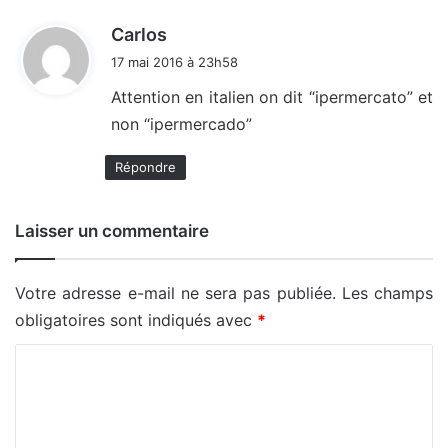
d
Carlos
i
17 mai 2016 à 23h58
t
Attention en italien on dit “ipermercato” et
non “ipermercado”
:
Répondre
Laisser un commentaire
Votre adresse e-mail ne sera pas publiée.
Les champs
obligatoires sont indiqués avec
*
C
o
m