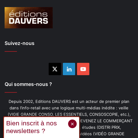
Suivez-nous
X
Linkedin
YouTube
Qui sommes-nous ?
Depuis 2002, Editions DAUVERS est un acteur de premier plan
dans l’info-retail avec une logique multi-médias inédite : veille
(VIGIE GRANDE CONSO, LES ESSENTIELS, CONSOSCOPIE, etc.),
livres (PENSER-CLIENT, IMAGE-PRIX, DEVENEZ LE COMMERÇANT
PRÉFÉRÉ DE VOS CLIENTS, etc.), études (DISTRI PRIX,
PROMOFLASH, DRIVE INSIGHTS), vidéos (VIDÉO GRANDE