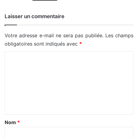
Laisser un commentaire
Votre adresse e-mail ne sera pas publiée.
Les champs
obligatoires sont indiqués avec
*
C
o
m
m
e
n
t
a
Nom
*
i