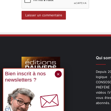
Qui so
Depuis 20
logique
CONSOSCO
Suivez-nous
PRÉFÉRÉ 
vidéos (
vous êtes
abonnés.
X
Linkedin
YouTube