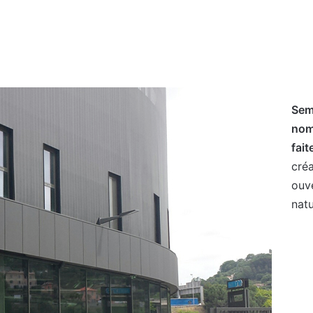
Sem
nom
fait
créa
ouv
natu