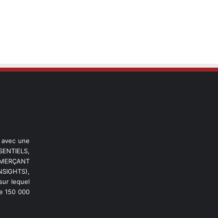
l avec une
ENTIELS,
OMMERÇANT
NSIGHTS),
ur lequel
de 150 000