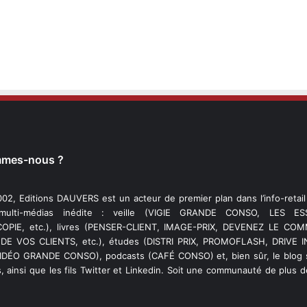
mmes-nous ?
02, Editions DAUVERS est un acteur de premier plan dans l’info-retai
 multi-médias inédite : veille (VIGIE GRANDE CONSO, LES ESS
PIE, etc.), livres (PENSER-CLIENT, IMAGE-PRIX, DEVENEZ LE C
DE VOS CLIENTS, etc.), études (DISTRI PRIX, PROMOFLASH, DRIVE I
VIDÉO GRANDE CONSO), podcasts (CAFÉ CONSO) et, bien sûr, le blog s
, ainsi que les fils Twitter et Linkedin. Soit une communauté de plus 