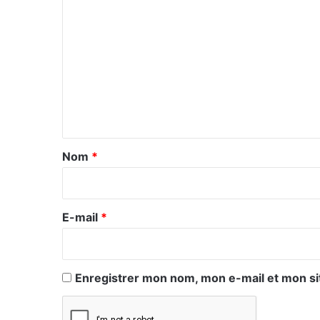
C
o
m
m
e
n
t
a
Nom
*
i
r
e
E-mail
*
*
Enregistrer mon nom, mon e-mail et mon si