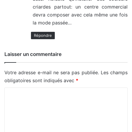
criardes partout: un centre commercial
devra composer avec cela même une fois
la mode passée…
Répondre
Laisser un commentaire
Votre adresse e-mail ne sera pas publiée.
Les champs
obligatoires sont indiqués avec
*
C
o
m
m
e