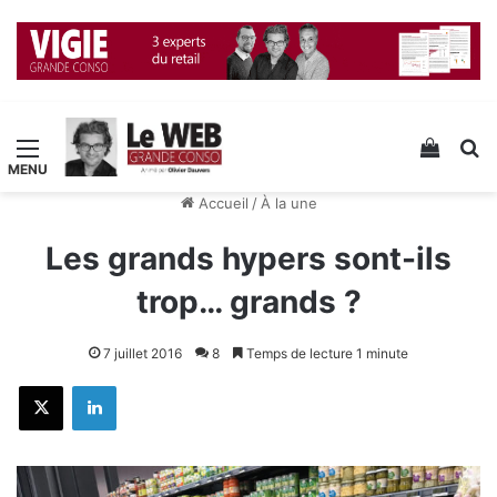
Menu
Voir v
R
Accueil
/
À la une
Les grands hypers sont-ils
trop… grands ?
7 juillet 2016
8
Temps de lecture 1 minute
X
Linkedin