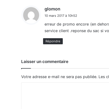
d
glomon
i
10 mars 2017 à 10h52
t
erreur de promo encore (en dehor
service client .reponse du sac si 
:
Répondre
Laisser un commentaire
Votre adresse e-mail ne sera pas publiée.
Les c
C
o
m
m