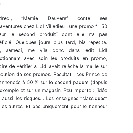
te…
ndredi, “Mamie Dauvers” conte ses
aventures chez Lidl Villedieu : une promo “– 50
ur le second produit” dont elle n’a pas
éficié. Quelques jours plus tard, bis repetita.
r, samedi, me v’la donc dans ledit Lidl
ectionnant avec soin les produits en promo,
oire de vérifier si Lidl avait relâché la maille sur
écution de ses promos. Résultat : ces Prince de
 annoncés à 50 % sur le second paquet (depuis
n exemple et sur un magasin. Peu importe : l’idée
 aussi les risques… Les enseignes “classiques”
 les autres. Et pas uniquement pour le bonheur