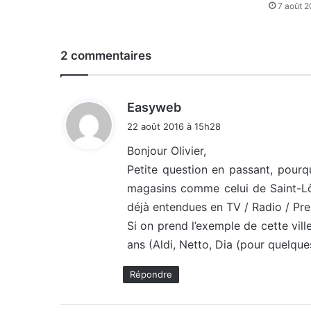
7 août 
2 commentaires
d
Easyweb
i
22 août 2016 à 15h28
t
Bonjour Olivier,
Petite question en passant, pour
:
magasins comme celui de Saint-Lô,
déjà entendues en TV / Radio / Pre
Si on prend l’exemple de cette vill
ans (Aldi, Netto, Dia (pour quelqu
Répondre