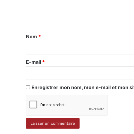
e
n
t
a
Nom
*
i
r
e
E-mail
*
*
Enregistrer mon nom, mon e-mail et mon si