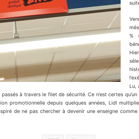
sui
Ve
més
% s
bén
Hie
sél
hist
l’ex
Lu,
passés à travers le filet de sécurité. Ce n’est certes qu’u
on promotionnelle depuis quelques années, Lidl multiplie
n inspiré de ne pas chercher à devenir une enseigne comme