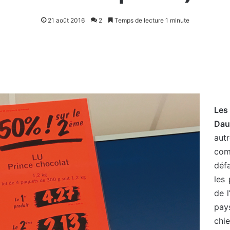
21 août 2016
2
Temps de lecture 1 minute
Les
Dau
aut
com
défa
les 
de l
pay
chie