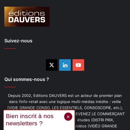
Suivez-nous
X
Linkedin
YouTube
Qui sommes-nous ?
Depuis 2002, Editions DAUVERS est un acteur de premier plan
dans l’info-retail avec une logique multi-médias inédite : veille
(VIGIE GRANDE CONSO, LES ESSENTIELS, CONSOSCOPIE, etc.),
livres (PENSER-CLIENT, IMAGE-PRIX, DEVENEZ LE COMMERÇANT
PRÉFÉRÉ DE VOS CLIENTS, etc.), études (DISTRI PRIX,
PROMOFLASH, DRIVE INSIGHTS), vidéos (VIDÉO GRANDE