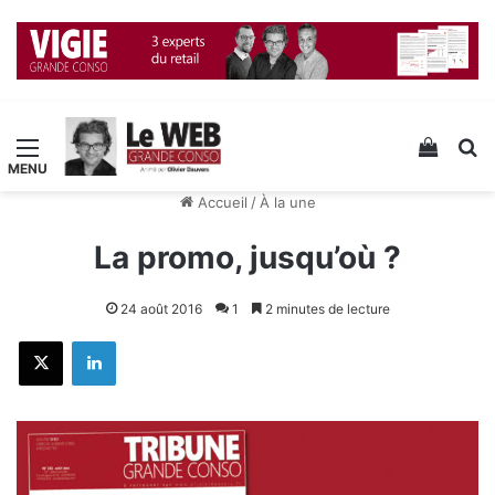
Menu
Voir v
R
Accueil
/
À la une
La promo, jusqu’où ?
24 août 2016
1
2 minutes de lecture
X
Linkedin