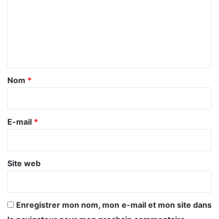
m
m
e
n
t
a
Nom
*
i
r
e
E-mail
*
*
Site web
Enregistrer mon nom, mon e-mail et mon site dans