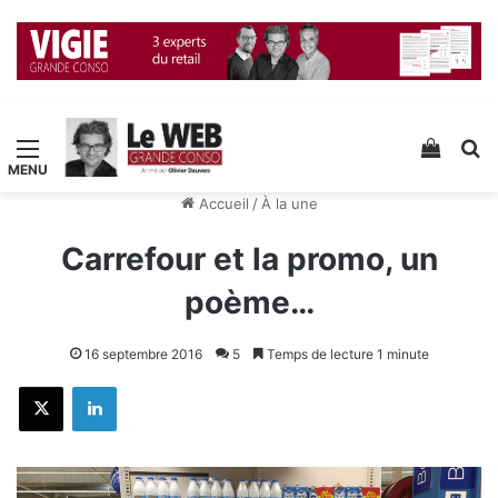
Menu
Voir v
R
Accueil
/
À la une
Carrefour et la promo, un
poème…
16 septembre 2016
5
Temps de lecture 1 minute
X
Linkedin