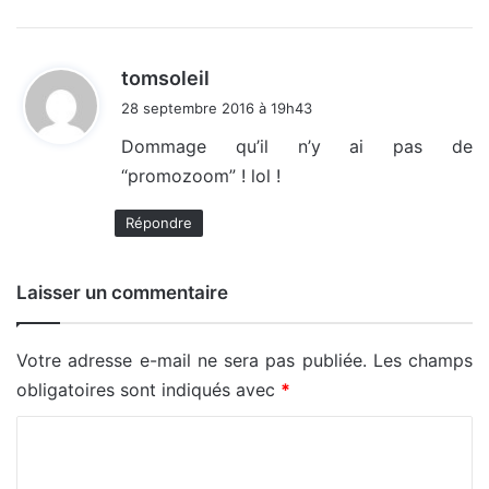
d
tomsoleil
i
28 septembre 2016 à 19h43
t
Dommage qu’il n’y ai pas de
“promozoom” ! lol !
:
Répondre
Laisser un commentaire
Votre adresse e-mail ne sera pas publiée.
Les champs
obligatoires sont indiqués avec
*
C
o