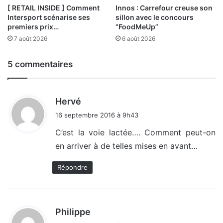
[ RETAIL INSIDE ] Comment
Innos : Carrefour creuse son
Intersport scénarise ses
sillon avec le concours
premiers prix…
“FoodMeUp”
7 août 2026
6 août 2026
5 commentaires
d
Hervé
i
16 septembre 2016 à 9h43
t
C’est la voie lactée…. Comment peut-on
en arriver à de telles mises en avant…
:
Répondre
d
Philippe
i