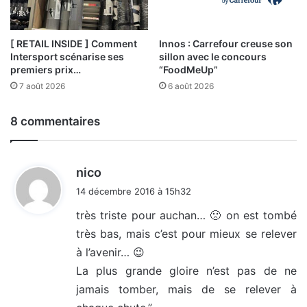
[ RETAIL INSIDE ] Comment
Innos : Carrefour creuse son
Intersport scénarise ses
sillon avec le concours
premiers prix…
“FoodMeUp”
7 août 2026
6 août 2026
8 commentaires
d
nico
i
14 décembre 2016 à 15h32
t
très triste pour auchan… 🙁 on est tombé
très bas, mais c’est pour mieux se relever
:
à l’avenir… 😉
La plus grande gloire n’est pas de ne
jamais tomber, mais de se relever à