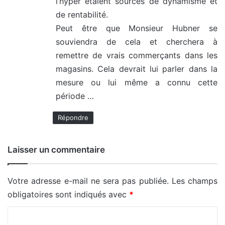
l’hyper étaient sources de dynamisme et
de rentabilité.
Peut être que Monsieur Hubner se
souviendra de cela et cherchera à
remettre de vrais commerçants dans les
magasins. Cela devrait lui parler dans la
mesure ou lui même a connu cette
période …
Répondre
Laisser un commentaire
Votre adresse e-mail ne sera pas publiée.
Les champs
obligatoires sont indiqués avec
*
C