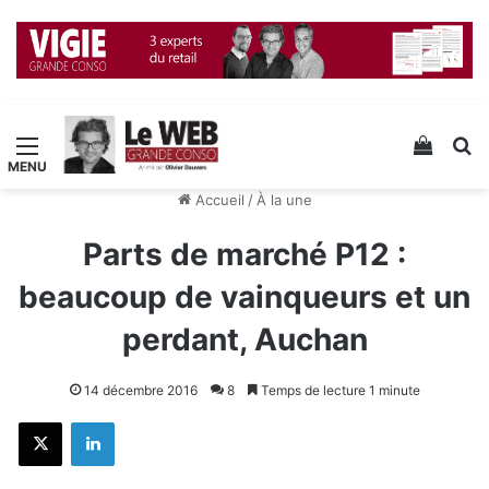
Menu
Voir v
R
Accueil
/
À la une
Parts de marché P12 :
beaucoup de vainqueurs et un
perdant, Auchan
14 décembre 2016
8
Temps de lecture 1 minute
X
Linkedin