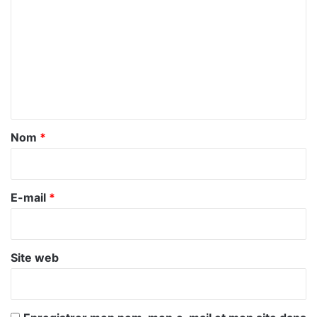
o
m
m
e
n
t
a
Nom
*
i
r
e
E-mail
*
*
Site web