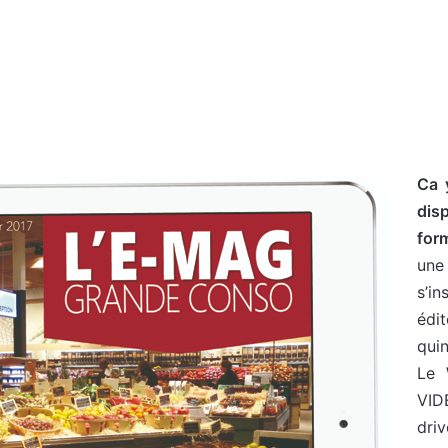
Ca 
dis
for
une 
s’i
édi
quin
Le 
VID
dri