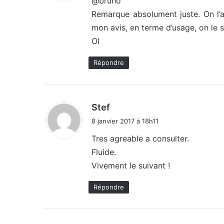
@bruno
Remarque absolument juste. On l’a 
:
mon avis, en terme d’usage, on le 
Ol
Répondre
d
Stef
i
8 janvier 2017 à 18h11
t
Tres agreable a consulter.
Fluide.
:
Vivement le suivant !
Répondre