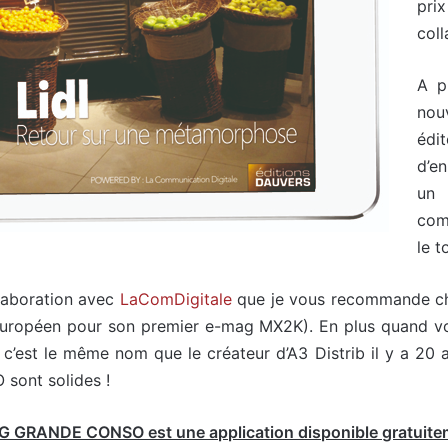
pri
coll
A p
nou
édit
d’e
un 
com
le 
laboration avec
LaComDigitale
que je vous recommande cha
uropéen pour son premier e-mag MX2K). En plus quand vous 
 c’est le même nom que le créateur d’A3 Distrib il y a 20
sont solides !
G GRANDE CONSO est une application disponible gratuitemen