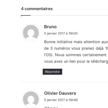
4 commentaires
d
Bruno
i
5 janvier 2017 à 16h00
t
Bonne initiative mais attention a
de 3 numéros vous prenez déjà 10
:
l’OS). Nous sommes certainement p
vous avez un lien pour le téléchar
Répondre
d
Olivier Dauvers
i
5 janvier 2017 à 16h49
t