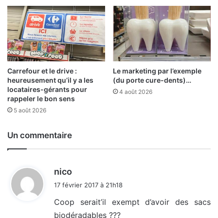
Carrefour et le drive :
Le marketing par l’exemple
heureusement qu’il y a les
(du porte cure-dents)…
locataires-gérants pour
4 août 2026
rappeler le bon sens
5 août 2026
Un commentaire
d
nico
i
17 février 2017 à 21h18
t
Coop serait’il exempt d’avoir des sacs
biodéradables ???
: