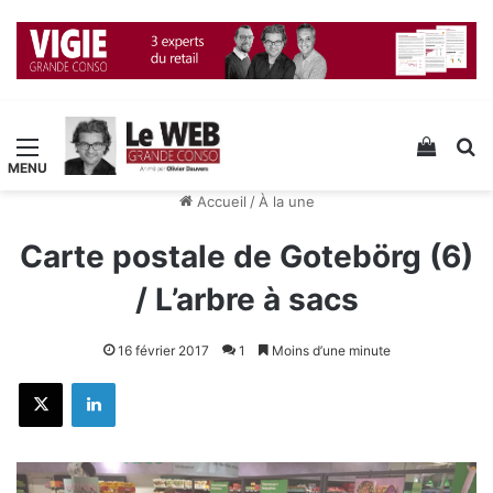
Menu
Voir v
R
Accueil
/
À la une
Carte postale de Gotebörg (6)
/ L’arbre à sacs
16 février 2017
1
Moins d’une minute
X
Linkedin