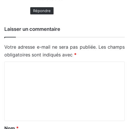
Répondre
Laisser un commentaire
Votre adresse e-mail ne sera pas publiée.
Les champs
obligatoires sont indiqués avec
*
C
o
m
m
e
n
t
a
Nom
*