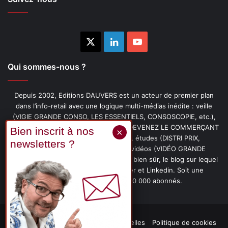
X
Linkedin
YouTube
Qui sommes-nous ?
Depuis 2002, Editions DAUVERS est un acteur de premier plan
dans l’info-retail avec une logique multi-médias inédite : veille
(VIGIE GRANDE CONSO, LES ESSENTIELS, CONSOSCOPIE, etc.),
livres (PENSER-CLIENT, IMAGE-PRIX, DEVENEZ LE COMMERÇANT
PRÉFÉRÉ DE VOS CLIENTS, etc.), études (DISTRI PRIX,
PROMOFLASH, DRIVE INSIGHTS), vidéos (VIDÉO GRANDE
CONSO), podcasts (CAFÉ CONSO) et, bien sûr, le blog sur lequel
vous êtes, ainsi que les fils Twitter et Linkedin. Soit une
communauté de plus de 150 000 abonnés.
Mentions légales
Données personnelles
Politique de cookies