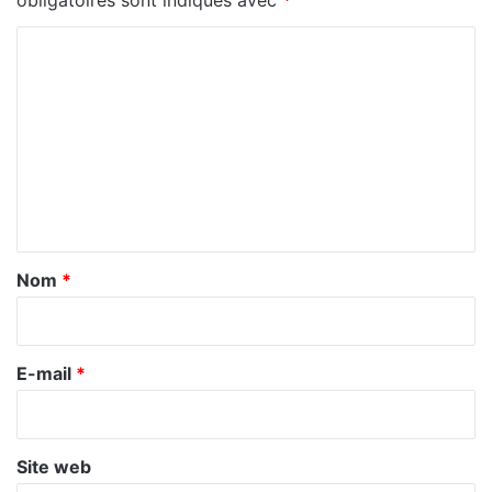
C
o
m
m
e
n
t
a
Nom
*
i
r
e
E-mail
*
*
Site web