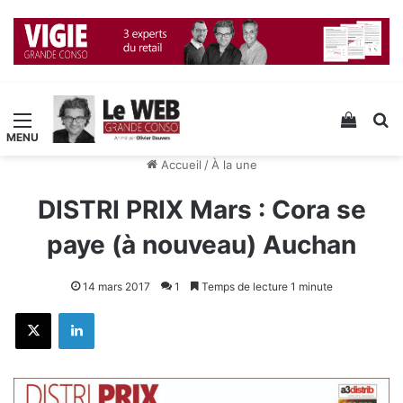
Menu
Voir v
R
Accueil
/
À la une
DISTRI PRIX Mars : Cora se
paye (à nouveau) Auchan
14 mars 2017
1
Temps de lecture 1 minute
X
Linkedin