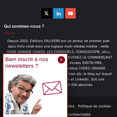
X
Linkedin
YouTube
Qui sommes-nous ?
Depuis 2002, Editions DAUVERS est un acteur de premier plan
dans l’info-retail avec une logique multi-médias inédite : veille
(VIGIE GRANDE CONSO, LES ESSENTIELS, CONSOSCOPIE, etc.),
livres (PENSER-CLIENT, IMAGE-PRIX, DEVENEZ LE COMMERÇANT
PRÉFÉRÉ DE VOS CLIENTS, etc.), études (DISTRI PRIX,
PROMOFLASH, DRIVE INSIGHTS), vidéos (VIDÉO GRANDE
CONSO), podcasts (CAFÉ CONSO) et, bien sûr, le blog sur lequel
vous êtes, ainsi que les fils Twitter et Linkedin. Soit une
communauté de plus de 150 000 abonnés.
Mentions légales
Données personnelles
Politique de cookies
Contact
Déclaration de confidentialité