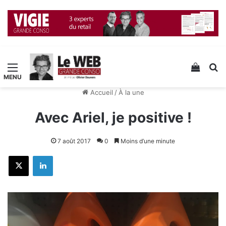
Menu
Voir v
R
Accueil
/
À la une
Avec Ariel, je positive !
7 août 2017
0
Moins d’une minute
X
Linkedin