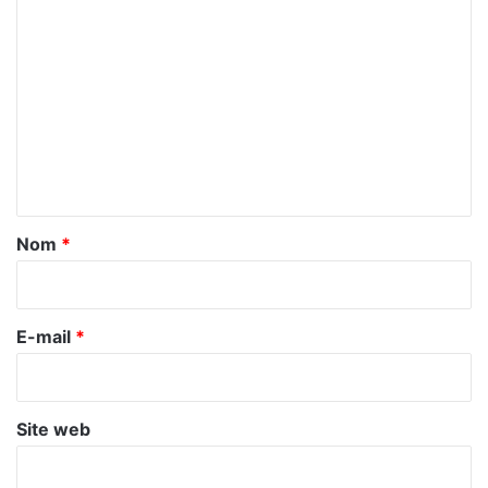
C
o
m
m
e
n
t
a
Nom
*
i
r
e
E-mail
*
*
Site web