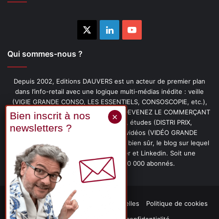
X
Linkedin
YouTube
Qui sommes-nous ?
Depuis 2002, Editions DAUVERS est un acteur de premier plan
dans l’info-retail avec une logique multi-médias inédite : veille
(VIGIE GRANDE CONSO, LES ESSENTIELS, CONSOSCOPIE, etc.),
livres (PENSER-CLIENT, IMAGE-PRIX, DEVENEZ LE COMMERÇANT
PRÉFÉRÉ DE VOS CLIENTS, etc.), études (DISTRI PRIX,
PROMOFLASH, DRIVE INSIGHTS), vidéos (VIDÉO GRANDE
CONSO), podcasts (CAFÉ CONSO) et, bien sûr, le blog sur lequel
vous êtes, ainsi que les fils Twitter et Linkedin. Soit une
communauté de plus de 150 000 abonnés.
Mentions légales
Données personnelles
Politique de cookies