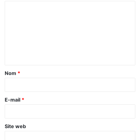
C
o
m
m
e
n
t
a
Nom
*
i
r
e
E-mail
*
*
Site web