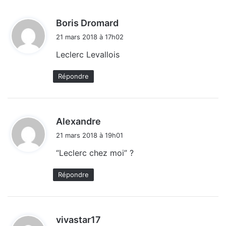
d
Boris Dromard
i
21 mars 2018 à 17h02
t
Leclerc Levallois
:
Répondre
d
Alexandre
i
21 mars 2018 à 19h01
t
“Leclerc chez moi” ?
:
Répondre
d
vivastar17