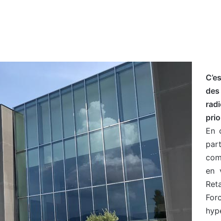
C’es
des
rad
prio
En 
part
com
en 
Ret
For
hyp