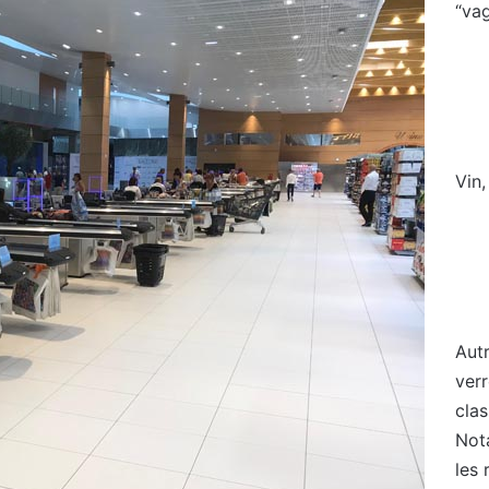
“va
Vin,
Aut
ver
cla
Not
les 