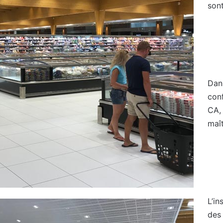
sont
Dan
con
CA,
maî
L’in
des