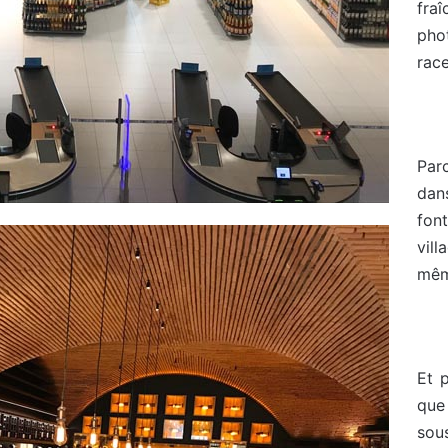
fraî
pho
race
Par
dan
fon
vil
même
Et 
que
sou