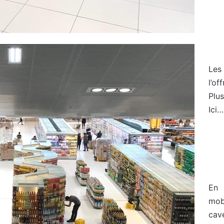
Les
l’of
Plu
Ici…
En 
mobi
cav