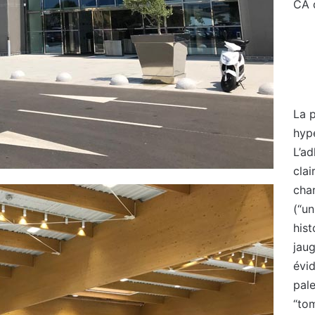
CA 
La p
hyp
L’a
cla
cha
(“un
hist
jaug
évi
pal
“to