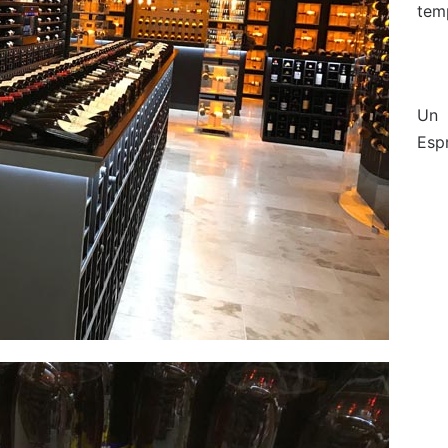
temp
Un 
Espr