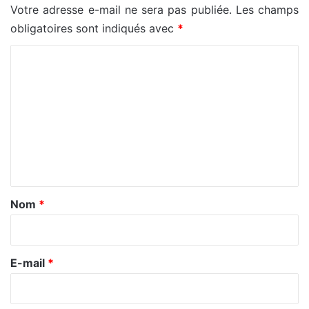
Votre adresse e-mail ne sera pas publiée.
Les champs
obligatoires sont indiqués avec
*
C
o
m
m
e
n
t
a
Nom
*
i
r
e
E-mail
*
*