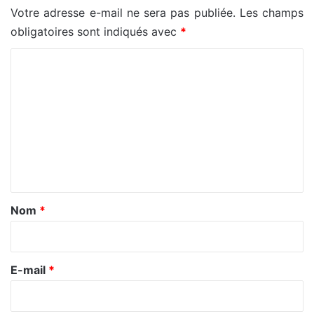
Votre adresse e-mail ne sera pas publiée.
Les champs
obligatoires sont indiqués avec
*
C
o
m
m
e
n
t
a
Nom
*
i
r
e
E-mail
*
*