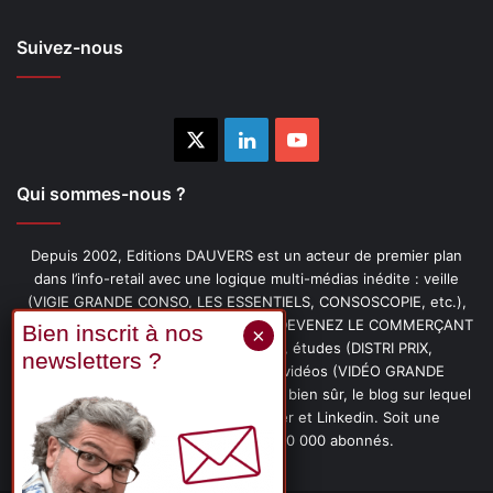
Suivez-nous
X
Linkedin
YouTube
Qui sommes-nous ?
Depuis 2002, Editions DAUVERS est un acteur de premier plan
dans l’info-retail avec une logique multi-médias inédite : veille
(VIGIE GRANDE CONSO, LES ESSENTIELS, CONSOSCOPIE, etc.),
livres (PENSER-CLIENT, IMAGE-PRIX, DEVENEZ LE COMMERÇANT
PRÉFÉRÉ DE VOS CLIENTS, etc.), études (DISTRI PRIX,
PROMOFLASH, DRIVE INSIGHTS), vidéos (VIDÉO GRANDE
CONSO), podcasts (CAFÉ CONSO) et, bien sûr, le blog sur lequel
vous êtes, ainsi que les fils Twitter et Linkedin. Soit une
communauté de plus de 150 000 abonnés.