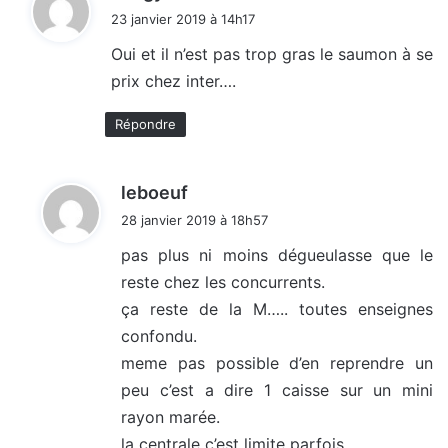
i
23 janvier 2019 à 14h17
t
Oui et il n’est pas trop gras le saumon à se
prix chez inter….
:
Répondre
d
leboeuf
i
28 janvier 2019 à 18h57
t
pas plus ni moins dégueulasse que le
reste chez les concurrents.
:
ça reste de la M….. toutes enseignes
confondu.
meme pas possible d’en reprendre un
peu c’est a dire 1 caisse sur un mini
rayon marée.
la centrale c’est limite parfois