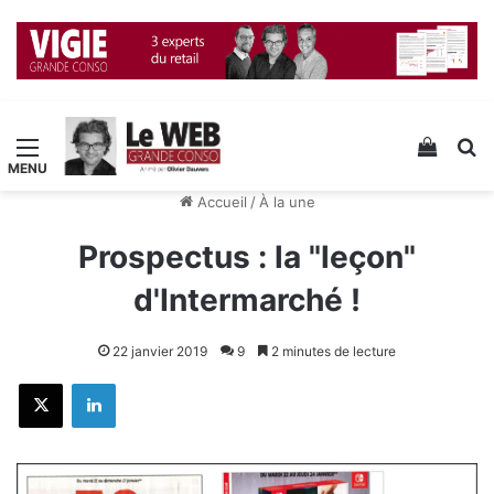
Menu
Voir v
R
Accueil
/
À la une
Prospectus : la "leçon"
d'Intermarché !
22 janvier 2019
9
2 minutes de lecture
X
Linkedin