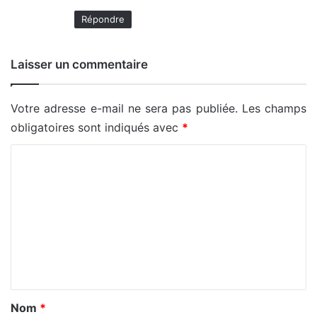
Répondre
Laisser un commentaire
Votre adresse e-mail ne sera pas publiée.
Les champs
obligatoires sont indiqués avec
*
C
o
m
m
e
n
t
a
Nom
*