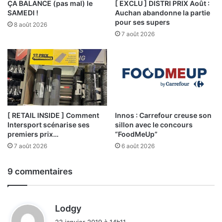
ÇA BALANCE (pas mal) le
[ EXCLU ] DISTRI PRIX Août :
SAMEDI !
Auchan abandonne la partie
pour ses supers
8 août 2026
7 août 2026
[ RETAIL INSIDE ] Comment
Innos : Carrefour creuse son
Intersport scénarise ses
sillon avec le concours
premiers prix…
“FoodMeUp”
7 août 2026
6 août 2026
9 commentaires
d
Lodgy
i
22 janvier 2019 à 14h11