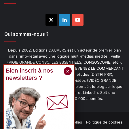
X
Linkedin
YouTube
Qui sommes-nous ?
Depuis 2002, Editions DAUVERS est un acteur de premier plan
dans l’info-retail avec une logique multi-médias inédite : veille
(VIGIE GRANDE CONSO, LES ESSENTIELS, CONSOSCOPIE, etc.),
livres (PENSER-CLIENT, IMAGE-PRIX, DEVENEZ LE COMMERÇANT
PRÉFÉRÉ DE VOS CLIENTS, etc.), études (DISTRI PRIX,
PROMOFLASH, DRIVE INSIGHTS), vidéos (VIDÉO GRANDE
CONSO), podcasts (CAFÉ CONSO) et, bien sûr, le blog sur lequel
vous êtes, ainsi que les fils Twitter et Linkedin. Soit une
communauté de plus de 150 000 abonnés.
Mentions légales
Données personnelles
Politique de cookies