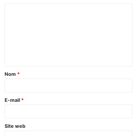
C
o
m
m
e
n
t
a
Nom
*
i
r
e
E-mail
*
*
Site web