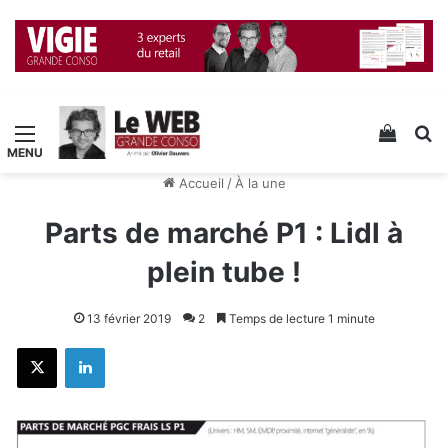
Menu
Voir v
R
Accueil
/
À la une
Parts de marché P1 : Lidl à
plein tube !
13 février 2019
2
Temps de lecture 1 minute
X
Linkedin