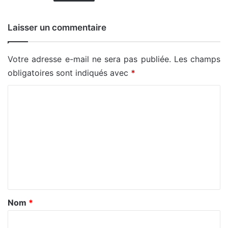
Laisser un commentaire
Votre adresse e-mail ne sera pas publiée.
Les champs
obligatoires sont indiqués avec
*
C
o
m
m
e
n
t
a
Nom
*
i