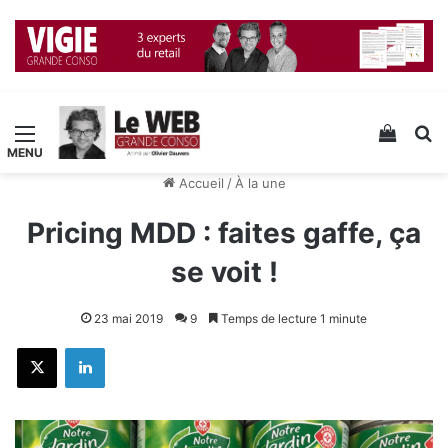
Menu
Voir v
R
Accueil
/
À la une
Pricing MDD : faites gaffe, ça
se voit !
23 mai 2019
9
Temps de lecture 1 minute
X
Linkedin