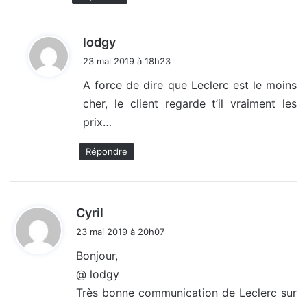
d
lodgy
i
23 mai 2019 à 18h23
t
A force de dire que Leclerc est le moins
cher, le client regarde t’il vraiment les
:
prix…
Répondre
d
Cyril
i
23 mai 2019 à 20h07
t
Bonjour,
@ lodgy
:
Très bonne communication de Leclerc sur