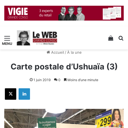
Menu
Voir v
R
Accueil
/
À la une
Carte postale d’Ushuaïa (3)
1 juin 2019
0
Moins d’une minute
X
Linkedin