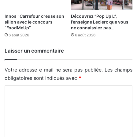
Innos : Carrefour creuse son
Découvrez “Pop Up L”,
sillon avec le concours
l’enseigne Leclerc que vous
“FoodMeUp”
ne connaissiez pas…
6 août 2026
6 août 2026
Laisser un commentaire
Votre adresse e-mail ne sera pas publiée.
Les champs
obligatoires sont indiqués avec
*
C
o
m
m
e
n