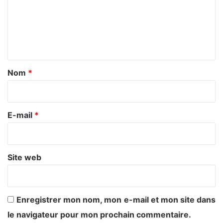
m
e
n
t
a
Nom
*
i
r
e
E-mail
*
*
Site web
Enregistrer mon nom, mon e-mail et mon site dans
le navigateur pour mon prochain commentaire.