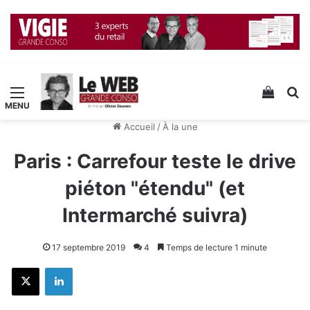
Menu
Voir v
R
Accueil
/
À la une
Paris : Carrefour teste le drive
piéton "étendu" (et
Intermarché suivra)
17 septembre 2019
4
Temps de lecture 1 minute
X
Linkedin