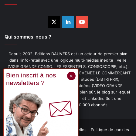
X
Linkedin
YouTube
Qui sommes-nous ?
Depuis 2002, Editions DAUVERS est un acteur de premier plan
dans l’info-retail avec une logique multi-médias inédite : veille
(VIGIE GRANDE CONSO, LES ESSENTIELS, CONSOSCOPIE, etc.),
livres (PENSER-CLIENT, IMAGE-PRIX, DEVENEZ LE COMMERÇANT
PRÉFÉRÉ DE VOS CLIENTS, etc.), études (DISTRI PRIX,
PROMOFLASH, DRIVE INSIGHTS), vidéos (VIDÉO GRANDE
CONSO), podcasts (CAFÉ CONSO) et, bien sûr, le blog sur lequel
vous êtes, ainsi que les fils Twitter et Linkedin. Soit une
communauté de plus de 150 000 abonnés.
Mentions légales
Données personnelles
Politique de cookies