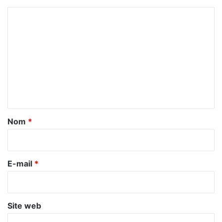
C
o
m
m
e
n
t
a
Nom
*
i
r
e
E-mail
*
*
Site web