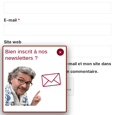
i
r
e
E-mail
*
*
Site web
Enregistrer mon nom, mon e-mail et mon site dans
le navigateur pour mon prochain commentaire.