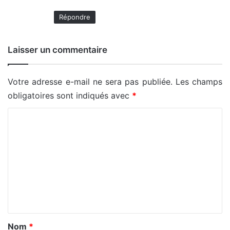
Répondre
Laisser un commentaire
Votre adresse e-mail ne sera pas publiée.
Les champs
obligatoires sont indiqués avec
*
C
o
m
m
e
n
t
a
Nom
*