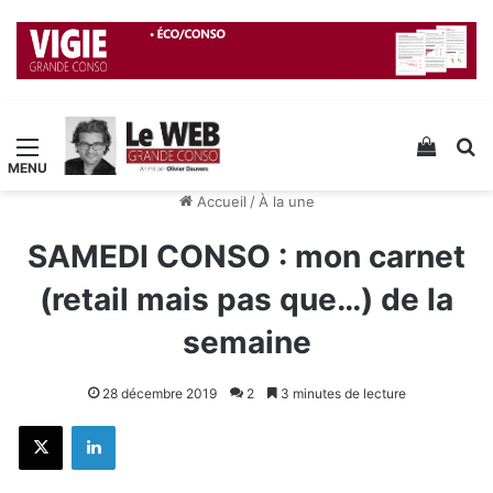
Menu
Voir v
R
Accueil
/
À la une
SAMEDI CONSO : mon carnet
(retail mais pas que…) de la
semaine
28 décembre 2019
2
3 minutes de lecture
X
Linkedin