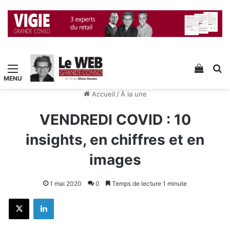
Menu
Voir v
R
Accueil
/
À la une
VENDREDI COVID : 10
insights, en chiffres et en
images
1 mai 2020
0
Temps de lecture 1 minute
X
Linkedin