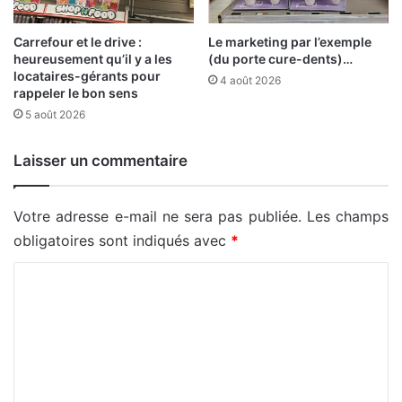
Carrefour et le drive :
Le marketing par l’exemple
heureusement qu’il y a les
(du porte cure-dents)…
locataires-gérants pour
4 août 2026
rappeler le bon sens
5 août 2026
Laisser un commentaire
Votre adresse e-mail ne sera pas publiée.
Les champs
obligatoires sont indiqués avec
*
C
o
m
m
e