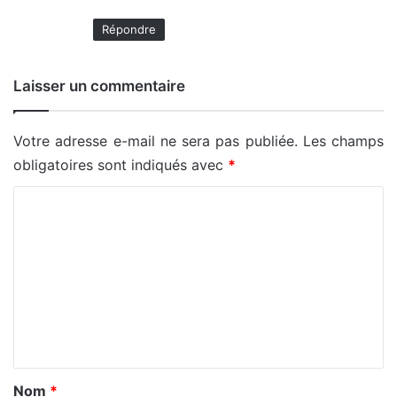
Répondre
Laisser un commentaire
Votre adresse e-mail ne sera pas publiée.
Les champs
obligatoires sont indiqués avec
*
C
o
m
m
e
n
t
a
Nom
*