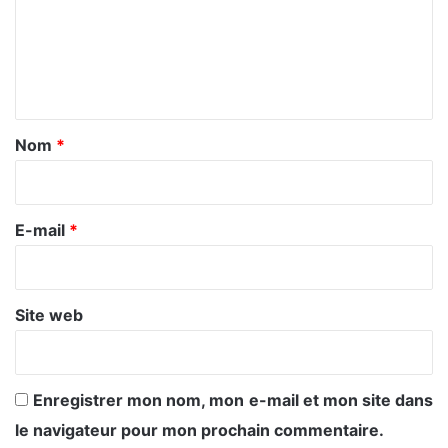
m
e
n
t
a
Nom
*
i
r
e
E-mail
*
*
Site web
Enregistrer mon nom, mon e-mail et mon site dans
le navigateur pour mon prochain commentaire.