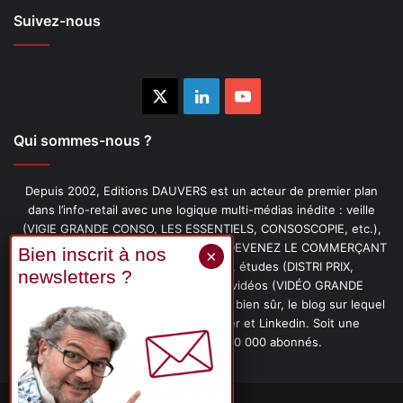
Suivez-nous
X
Linkedin
YouTube
Qui sommes-nous ?
Depuis 2002, Editions DAUVERS est un acteur de premier plan
dans l’info-retail avec une logique multi-médias inédite : veille
(VIGIE GRANDE CONSO, LES ESSENTIELS, CONSOSCOPIE, etc.),
livres (PENSER-CLIENT, IMAGE-PRIX, DEVENEZ LE COMMERÇANT
PRÉFÉRÉ DE VOS CLIENTS, etc.), études (DISTRI PRIX,
PROMOFLASH, DRIVE INSIGHTS), vidéos (VIDÉO GRANDE
CONSO), podcasts (CAFÉ CONSO) et, bien sûr, le blog sur lequel
vous êtes, ainsi que les fils Twitter et Linkedin. Soit une
communauté de plus de 150 000 abonnés.