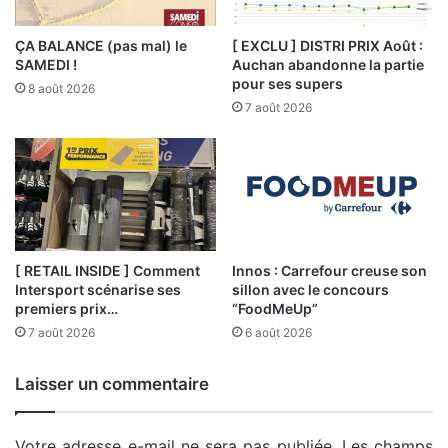
ÇA BALANCE (pas mal) le
[ EXCLU ] DISTRI PRIX Août :
SAMEDI !
Auchan abandonne la partie
pour ses supers
8 août 2026
7 août 2026
[ RETAIL INSIDE ] Comment
Innos : Carrefour creuse son
Intersport scénarise ses
sillon avec le concours
premiers prix…
“FoodMeUp”
7 août 2026
6 août 2026
Laisser un commentaire
Votre adresse e-mail ne sera pas publiée.
Les champs