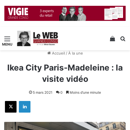
Menu
Voir v
R
Accueil
/
À la une
Ikea City Paris-Madeleine : la
visite vidéo
5 mars 2021
0
Moins d’une minute
X
Linkedin