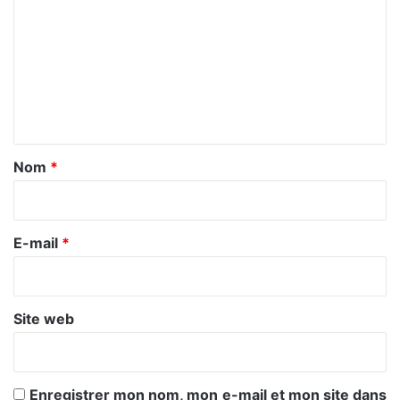
o
m
m
e
n
t
a
Nom
*
i
r
e
E-mail
*
*
Site web
Enregistrer mon nom, mon e-mail et mon site dans