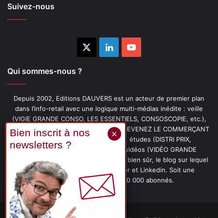
Suivez-nous
X
Linkedin
YouTube
Qui sommes-nous ?
Depuis 2002, Editions DAUVERS est un acteur de premier plan
dans l’info-retail avec une logique multi-médias inédite : veille
(VIGIE GRANDE CONSO, LES ESSENTIELS, CONSOSCOPIE, etc.),
livres (PENSER-CLIENT, IMAGE-PRIX, DEVENEZ LE COMMERÇANT
PRÉFÉRÉ DE VOS CLIENTS, etc.), études (DISTRI PRIX,
PROMOFLASH, DRIVE INSIGHTS), vidéos (VIDÉO GRANDE
CONSO), podcasts (CAFÉ CONSO) et, bien sûr, le blog sur lequel
vous êtes, ainsi que les fils Twitter et Linkedin. Soit une
communauté de plus de 150 000 abonnés.