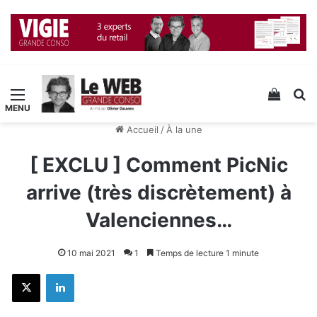
Menu
Voir v
R
Accueil
/
À la une
[ EXCLU ] Comment PicNic
arrive (très discrètement) à
Valenciennes…
10 mai 2021
1
Temps de lecture 1 minute
X
Linkedin