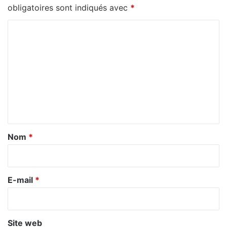
obligatoires sont indiqués avec
*
C
o
m
m
e
n
t
a
Nom
*
i
r
e
E-mail
*
*
Site web