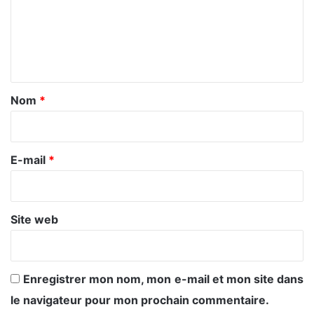
m
e
n
t
a
Nom
*
i
r
e
E-mail
*
*
Site web
Enregistrer mon nom, mon e-mail et mon site dans
le navigateur pour mon prochain commentaire.