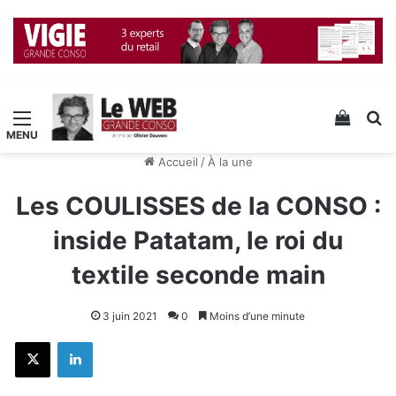
Menu
Voir v
R
Accueil
/
À la une
Les COULISSES de la CONSO :
inside Patatam, le roi du
textile seconde main
3 juin 2021
0
Moins d’une minute
X
Linkedin