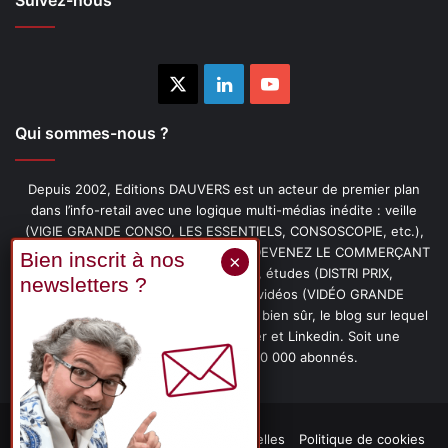
X
Linkedin
YouTube
Qui sommes-nous ?
Depuis 2002, Editions DAUVERS est un acteur de premier plan
dans l’info-retail avec une logique multi-médias inédite : veille
(VIGIE GRANDE CONSO, LES ESSENTIELS, CONSOSCOPIE, etc.),
livres (PENSER-CLIENT, IMAGE-PRIX, DEVENEZ LE COMMERÇANT
PRÉFÉRÉ DE VOS CLIENTS, etc.), études (DISTRI PRIX,
PROMOFLASH, DRIVE INSIGHTS), vidéos (VIDÉO GRANDE
CONSO), podcasts (CAFÉ CONSO) et, bien sûr, le blog sur lequel
vous êtes, ainsi que les fils Twitter et Linkedin. Soit une
communauté de plus de 150 000 abonnés.
Mentions légales
Données personnelles
Politique de cookies