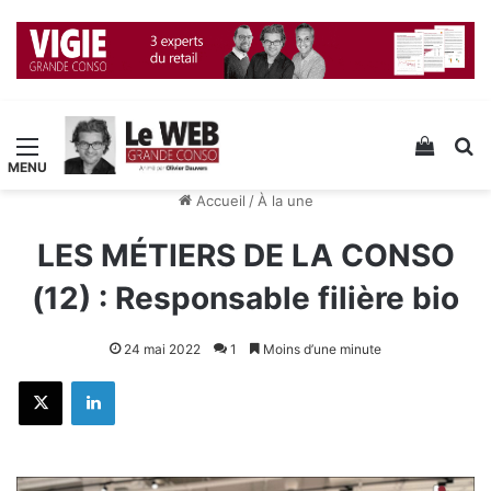
Menu
Voir v
R
Accueil
/
À la une
LES MÉTIERS DE LA CONSO
(12) : Responsable filière bio
24 mai 2022
1
Moins d’une minute
X
Linkedin