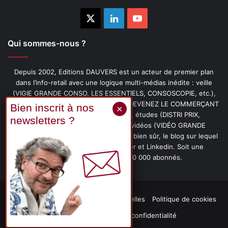
X
Linkedin
YouTube
Qui sommes-nous ?
Depuis 2002, Editions DAUVERS est un acteur de premier plan
dans l’info-retail avec une logique multi-médias inédite : veille
(VIGIE GRANDE CONSO, LES ESSENTIELS, CONSOSCOPIE, etc.),
livres (PENSER-CLIENT, IMAGE-PRIX, DEVENEZ LE COMMERÇANT
PRÉFÉRÉ DE VOS CLIENTS, etc.), études (DISTRI PRIX,
PROMOFLASH, DRIVE INSIGHTS), vidéos (VIDÉO GRANDE
CONSO), podcasts (CAFÉ CONSO) et, bien sûr, le blog sur lequel
vous êtes, ainsi que les fils Twitter et Linkedin. Soit une
communauté de plus de 150 000 abonnés.
Mentions légales
Données personnelles
Politique de cookies
Contact
Déclaration de confidentialité