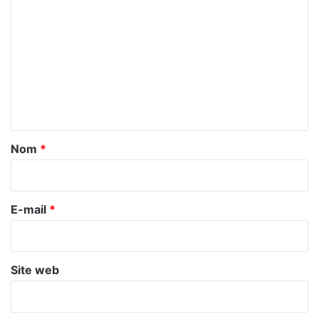
o
m
m
e
n
t
a
Nom
*
i
r
e
E-mail
*
*
Site web