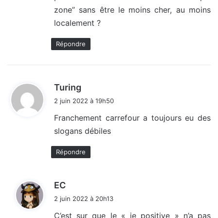
zone” sans être le moins cher, au moins
localement ?
Répondre
d
Turing
i
2 juin 2022 à 19h50
t
Franchement carrefour a toujours eu des
slogans débiles
:
Répondre
d
EC
i
2 juin 2022 à 20h13
t
C’est sur que le « je positive » n’a pas