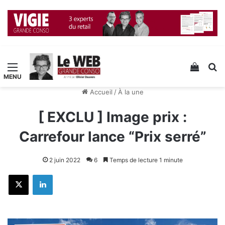
Menu
Voir v
R
Accueil
/
À la une
[ EXCLU ] Image prix :
Carrefour lance “Prix serré”
2 juin 2022
6
Temps de lecture 1 minute
X
Linkedin