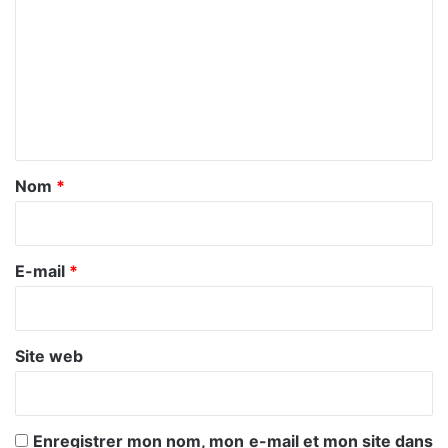
o
m
m
e
n
t
a
Nom
*
i
r
e
E-mail
*
*
Site web
Enregistrer mon nom, mon e-mail et mon site dans