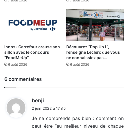
7 août 2026
7 août 2026
Innos : Carrefour creuse son
Découvrez “Pop Up L”,
sillon avec le concours
l’enseigne Leclerc que vous
“FoodMeUp”
ne connaissiez pas…
6 août 2026
6 août 2026
6 commentaires
d
benji
i
2 juin 2022 à 17h15
t
Je ne comprends pas bien : comment on
peut être “au meilleur niveau de chaque
: