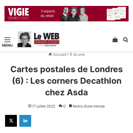
Menu
Voir v
R
Accueil
/
À la une
Cartes postales de Londres
(6) : Les corners Decathlon
chez Asda
17 juillet 2022
0
Moins d’une minute
X
Linkedin