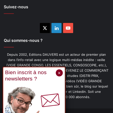
Suivez-nous
X
Linkedin
YouTube
Qui sommes-nous ?
Depuis 2002, Editions DAUVERS est un acteur de premier plan
dans l’info-retail avec une logique multi-médias inédite : veille
(VIGIE GRANDE CONSO, LES ESSENTIELS, CONSOSCOPIE, etc.),
livres (PENSER-CLIENT, IMAGE-PRIX, DEVENEZ LE COMMERÇANT
PRÉFÉRÉ DE VOS CLIENTS, etc.), études (DISTRI PRIX,
PROMOFLASH, DRIVE INSIGHTS), vidéos (VIDÉO GRANDE
CONSO), podcasts (CAFÉ CONSO) et, bien sûr, le blog sur lequel
vous êtes, ainsi que les fils Twitter et Linkedin. Soit une
communauté de plus de 150 000 abonnés.